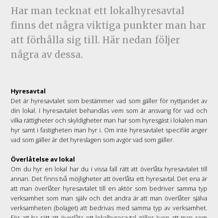
Har man tecknat ett lokalhyresavtal
finns det några viktiga punkter man har
att förhålla sig till. Här nedan följer
några av dessa.
Hyresavtal
Det är hyresavtalet som bestämmer vad som gäller för nyttjandet av
din lokal. I hyresavtalet behandlas vem som är ansvarig för vad och
vilka rättigheter och skyldigheter man har som hyresgäst i lokalen man
hyr samt i fastigheten man hyr i. Om inte hyresavtalet specifikt anger
vad som gäller är det hyreslagen som avgör vad som gäller.
Överlåtelse av lokal
Om du hyr en lokal har du i vissa fall rätt att överlåta hyresavtalet till
annan. Det finns två möjligheter att överlåta ett hyresavtal. Det ena är
att man överlåter hyresavtalet till en aktör som bedriver samma typ
verksamhet som man själv och det andra är att man överlåter själva
verksamheten (bolaget) att bedrivas med samma typ av verksamhet.
För att ha rätt att överlåta ett lokalhyresavtal gäller även att man som