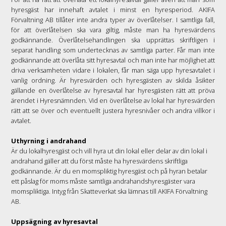
hyresgäst har innehaft avtalet i minst en hyresperiod. AKIFA
Förvaltning AB tillåter inte andra typer av överlåtelser. I samtliga fall,
för att överlåtelsen ska vara giltig, måste man ha hyresvärdens
godkännande. Överlåtelsehandlingen ska upprättas skriftligen i
separat handling som undertecknas av samtliga parter. Får man inte
godkännande att överlåta sitt hyresavtal och man inte har möjlighet att
driva verksamheten vidare i lokalen, får man säga upp hyresavtalet i
vanlig ordning. Är hyresvärden och hyresgästen av skilda åsikter
gällande en överlåtelse av hyresavtal har hyresgästen rätt att pröva
ärendet i Hyresnämnden. Vid en överlåtelse av lokal har hyresvärden
rätt att se över och eventuellt justera hyresnivåer och andra villkor i
avtalet.
Uthyrning i andrahand
Är du lokalhyresgäst och vill hyra ut din lokal eller delar av din lokal i
andrahand gäller att du först måste ha hyresvärdens skriftliga
godkännande. Är du en momspliktig hyresgäst och på hyran betalar
ett påslag för moms måste samtliga andrahandshyresgäster vara
momspliktiga. Intyg från Skatteverkat ska lämnas till AKIFA Förvaltning
AB.
Uppsägning av hyresavtal