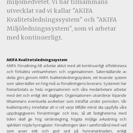
miljömedvetet. Vi har tillsammans
utvecklat vad vi kallar "AKIFA
Kvalitetsledningssystem" och "AKIFA
Miljöledningssystem", som vi arbetar
med kontinuerligt.
AKIFA Kvalitetsledningssystem
AKIFA Förvaltning AB arbetar aktivt med att kontinuerligt effektivisera
och förbättra verksamheten och organisationen. Säkerställande av
detta görs genom AKIFA Kvalitetsledningssystem, ett levande system
som säkerställer en hög nivå av förvaltningens leverans. Systemet har
framarbetats av hela organisationen och våra medarbetare arbetar
med det och enligt det dagligen. Organisationen utvärderar löpande
tillsammans eventuella avvikelser som inträffat under perioden. Vår
kvalitetspolicy innefattar att vi vid varje tillfälle minst ska uppfylla våra
uppdragsgivares förväntningar och krav, så att fastigheterna med
tiden skall ge hög värdestegring, högsta möjliga avkastning och
självklart nöjda hyresgäster. Förvaltningen sker i samförstånd med vad
som avser etik och god sed på hyresmarknaden, enligt