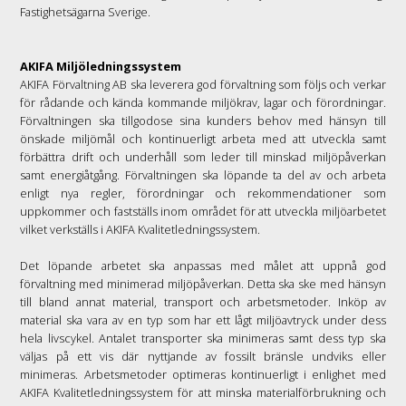
Fastighetsägarna Sverige.
AKIFA Miljöledningssystem
AKIFA Förvaltning AB ska leverera god förvaltning som följs och verkar
för rådande och kända kommande miljökrav, lagar och förordningar.
Förvaltningen ska tillgodose sina kunders behov med hänsyn till
önskade miljömål och kontinuerligt arbeta med att utveckla samt
förbättra drift och underhåll som leder till minskad miljöpåverkan
samt energiåtgång. Förvaltningen ska löpande ta del av och arbeta
enligt nya regler, förordningar och rekommendationer som
uppkommer och fastställs inom området för att utveckla miljöarbetet
vilket verkställs i AKIFA Kvalitetledningssystem.
Det löpande arbetet ska anpassas med målet att uppnå god
förvaltning med minimerad miljöpåverkan. Detta ska ske med hänsyn
till bland annat material, transport och arbetsmetoder. Inköp av
material ska vara av en typ som har ett lågt miljöavtryck under dess
hela livscykel. Antalet transporter ska minimeras samt dess typ ska
väljas på ett vis där nyttjande av fossilt bränsle undviks eller
minimeras. Arbetsmetoder optimeras kontinuerligt i enlighet med
AKIFA Kvalitetledningssystem för att minska materialförbrukning och