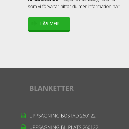
som vi förvaltar hittar du mer information här.
LÄS MER
BLANKETTER
UPPSÄGNING BOSTAD 260122
UPPSÄGNING BILPLATS 260122