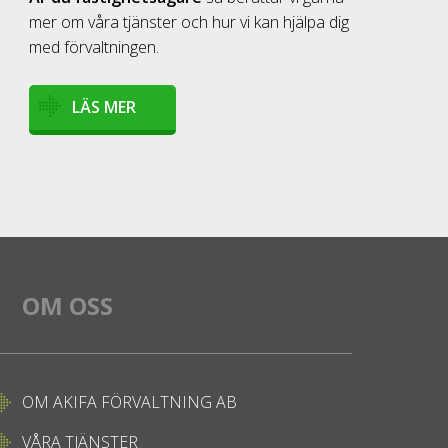
mer om våra tjänster och hur vi kan hjälpa dig
med förvaltningen.
LÄS MER
OM OSS
OM AKIFA FÖRVALTNING AB
VÅRA TJÄNSTER