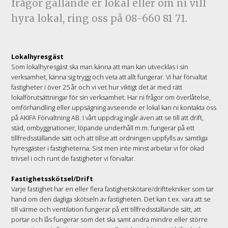
frågor gällande er lokal eller om ni vill
hyra lokal, ring oss på 08-660 81 71.
Lokalhyresgäst
Som lokalhyresgäst ska man känna att man kan utvecklas i sin
verksamhet, känna sig trygg och veta att allt fungerar. Vi har förvaltat
fastigheter i över 25 år och vi vet hur viktigt det är med rätt
lokalförutsättningar för sin verksamhet. Har ni frågor om överlåtelse,
omförhandling eller uppsägning avseende er lokal kan ni kontakta oss
på AKIFA Förvaltning AB. I vårt uppdrag ingår även att se till att drift,
städ, ombyggnationer, löpande underhåll m.m. fungerar på ett
tillfredsställande sätt och att tillse att ordningen uppfylls av samtliga
hyresgäster i fastigheterna. Sist men inte minst arbetar vi för ökad
trivsel i och runt de fastigheter vi förvaltar.
Fastighetsskötsel/Drift
Varje fastighet har en eller flera fastighetskötare/drifttekniker som tar
hand om den dagliga skötseln av fastigheten. Det kan t.ex. vara att se
till värme och ventilation fungerar på ett tillfredsställande sätt, att
portar och lås fungerar som det ska samt andra mindre eller större