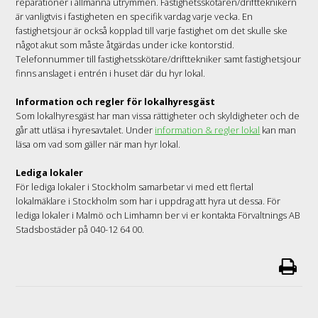
reparationer i allmänna utrymmen. Fastighetsskötaren/driftteknikern
är vanligtvis i fastigheten en specifik vardag varje vecka. En
fastighetsjour är också kopplad till varje fastighet om det skulle ske
något akut som måste åtgärdas under icke kontorstid.
Telefonnummer till fastighetsskötare/drifttekniker samt fastighetsjour
finns anslaget i entrén i huset där du hyr lokal.
Information och regler för lokalhyresgäst
Som lokalhyresgäst har man vissa rättigheter och skyldigheter och de
går att utläsa i hyresavtalet. Under
information & regler lokal
kan man
läsa om vad som gäller när man hyr lokal.
Lediga lokaler
För lediga lokaler i Stockholm samarbetar vi med ett flertal
lokalmäklare i Stockholm som har i uppdrag att hyra ut dessa. För
lediga lokaler i Malmö och Limhamn ber vi er kontakta Förvaltnings AB
Stadsbostäder på 040-12 64 00.