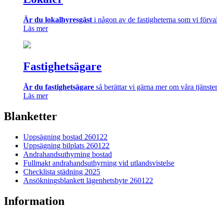
Är du lokalhyresgäst
i någon av de fastigheterna som vi förval
Läs mer
Fastighetsägare
Är du fastighetsägare
så berättar vi gärna mer om våra tjänste
Läs mer
Blanketter
Uppsägning bostad 260122
Uppsägning bilplats 260122
Andrahandsuthyrning bostad
Fullmakt andrahandsuthyrning vid utlandsvistelse
Checklista städning 2025
Ansökningsblankett lägenhetsbyte 260122
Information