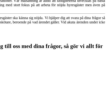
ationer. Vår målsättning är alltid att fastigheterna utvecklas på bästa
ing med stort fokus på att arbeta för nöjda hyresgäster men även på
esgäster ska känna sig nöjda. Vi hjälper dig att svara på dina frågor så
sskötare, beroende på vad ärendet gäller. Vid akuta ärenden under icke
till oss med dina frågor, så gör vi allt för