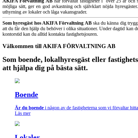
AKIFA Förvaltning AB
har förvaltat fastigheter i över 25 år och 
möjliga sätt, ger en god avkastning och självklart nöjda hyresgäst
uthyrning av lokaler och låga vakansgrader.
Som hyresgäst hos AKIFA Förvaltning AB
ska du känna dig trygg 
att du får den hjälp du behöver i olika situationer. Under dagtid kan
kontorstid kan du alltid kontakta fastighetsjouren.
Välkommen till AKIFA FÖRVALTNING AB
Som boende, lokalhyresgäst eller fastighetsä
att hjälpa dig på bästa sätt.
Boende
Är du boende
i någon av de fastigheterna som vi förvaltar hitt
Läs mer
Lokaler