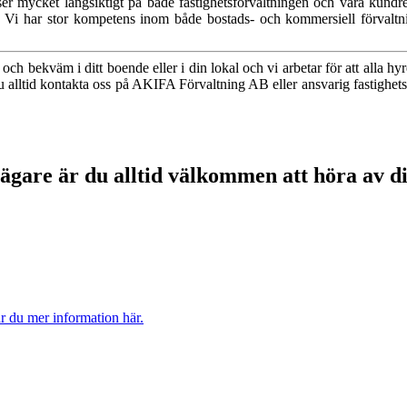
ser mycket långsiktigt på både fastighetsförvaltningen och våra kundrel
er. Vi har stor kompetens inom både bostads- och kommersiell förvaltn
och bekväm i ditt boende eller i din lokal och vi arbetar för att alla hyr
 du alltid kontakta oss på AKIFA Förvaltning AB eller ansvarig fastighet
gare är du alltid välkommen att höra av dig 
ar du mer information här.