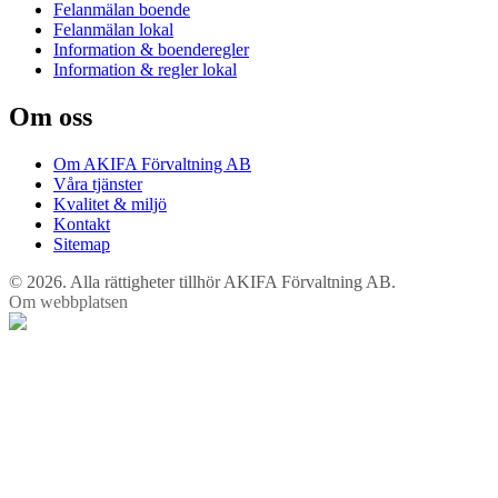
Felanmälan boende
Felanmälan lokal
Information & boenderegler
Information & regler lokal
Om oss
Om AKIFA Förvaltning AB
Våra tjänster
Kvalitet & miljö
Kontakt
Sitemap
© 2026. Alla rättigheter tillhör AKIFA Förvaltning AB.
Om webbplatsen