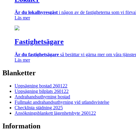
Är du lokalhyresgäst
i någon av de fastigheterna som vi förval
Läs mer
Fastighetsägare
Är du fastighetsägare
så berättar vi gärna mer om våra tjänste
Läs mer
Blanketter
Uppsägning bostad 260122
Uppsägning bilplats 260122
Andrahandsuthyrning bostad
Fullmakt andrahandsuthyrning vid utlandsvistelse
Checklista städning 2025
Ansökningsblankett lägenhetsbyte 260122
Information