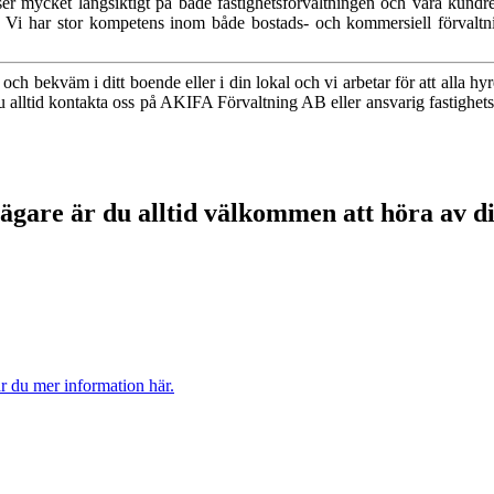
ser mycket långsiktigt på både fastighetsförvaltningen och våra kundrel
er. Vi har stor kompetens inom både bostads- och kommersiell förvaltn
och bekväm i ditt boende eller i din lokal och vi arbetar för att alla hyr
 du alltid kontakta oss på AKIFA Förvaltning AB eller ansvarig fastighet
gare är du alltid välkommen att höra av dig 
ar du mer information här.