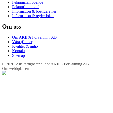
Felanmälan boende
Felanmälan lokal
Information & boenderegler
Information & regler lokal
Om oss
Om AKIFA Förvaltning AB
Våra tjänster
Kvalitet & miljö
Kontakt
Sitemap
© 2026. Alla rättigheter tillhör AKIFA Förvaltning AB.
Om webbplatsen