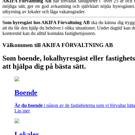
AKIFA Förvaltning AB
har förvaltat fastigheter i över 25 år och 
möjliga sätt, ger en god avkastning och självklart nöjda hyresgäst
uthyrning av lokaler och låga vakansgrader.
Som hyresgäst hos AKIFA Förvaltning AB
ska du känna dig trygg 
att du får den hjälp du behöver i olika situationer. Under dagtid kan
kontorstid kan du alltid kontakta fastighetsjouren.
Välkommen till AKIFA FÖRVALTNING AB
Som boende, lokalhyresgäst eller fastighetsä
att hjälpa dig på bästa sätt.
Boende
Är du boende
i någon av de fastigheterna som vi förvaltar hitt
Läs mer
Lokaler