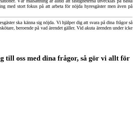
ationer. Vår målsättning är alltid att fastigheterna utvecklas på bästa
ing med stort fokus på att arbeta för nöjda hyresgäster men även på
esgäster ska känna sig nöjda. Vi hjälper dig att svara på dina frågor så
sskötare, beroende på vad ärendet gäller. Vid akuta ärenden under icke
till oss med dina frågor, så gör vi allt för