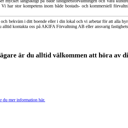
ser mycket långsiktigt på både fastighetsförvaltningen och våra kundrel
er. Vi har stor kompetens inom både bostads- och kommersiell förvaltn
och bekväm i ditt boende eller i din lokal och vi arbetar för att alla hyr
 du alltid kontakta oss på AKIFA Förvaltning AB eller ansvarig fastighet
gare är du alltid välkommen att höra av dig 
ar du mer information här.