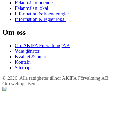
Felanmälan boende
Felanmälan lokal
Information & boenderegler
Information & regler lokal
Om oss
Om AKIFA Förvaltning AB
Våra tjänster
Kvalitet & miljö
Kontakt
Sitemap
© 2026. Alla rättigheter tillhör AKIFA Förvaltning AB.
Om webbplatsen