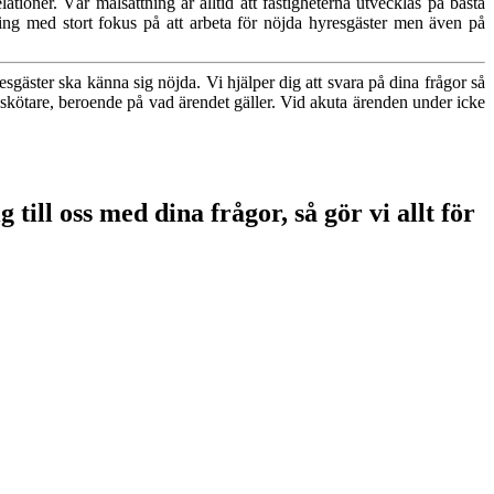
ationer. Vår målsättning är alltid att fastigheterna utvecklas på bästa
ing med stort fokus på att arbeta för nöjda hyresgäster men även på
esgäster ska känna sig nöjda. Vi hjälper dig att svara på dina frågor så
sskötare, beroende på vad ärendet gäller. Vid akuta ärenden under icke
till oss med dina frågor, så gör vi allt för