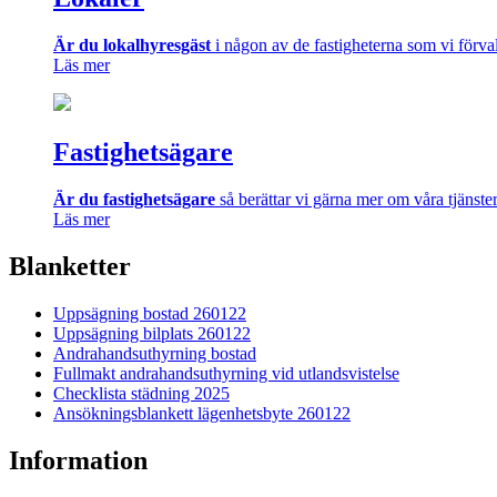
Är du lokalhyresgäst
i någon av de fastigheterna som vi förval
Läs mer
Fastighetsägare
Är du fastighetsägare
så berättar vi gärna mer om våra tjänste
Läs mer
Blanketter
Uppsägning bostad 260122
Uppsägning bilplats 260122
Andrahandsuthyrning bostad
Fullmakt andrahandsuthyrning vid utlandsvistelse
Checklista städning 2025
Ansökningsblankett lägenhetsbyte 260122
Information