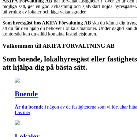
AKIFA Förvaltning AB
har förvaltat fastigheter i över 25 år och 
möjliga sätt, ger en god avkastning och självklart nöjda hyresgäst
uthyrning av lokaler och låga vakansgrader.
Som hyresgäst hos AKIFA Förvaltning AB
ska du känna dig trygg 
att du får den hjälp du behöver i olika situationer. Under dagtid kan
kontorstid kan du alltid kontakta fastighetsjouren.
Välkommen till AKIFA FÖRVALTNING AB
Som boende, lokalhyresgäst eller fastighetsä
att hjälpa dig på bästa sätt.
Boende
Är du boende
i någon av de fastigheterna som vi förvaltar hitt
Läs mer
Lokaler